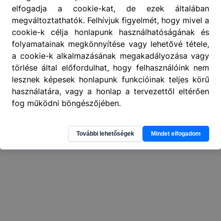
elfogadja a cookie-kat, de ezek általában
megváltoztathatók. Felhívjuk figyelmét, hogy mivel a
404
A keresett oldal nem található
.
cookie-k célja honlapunk használhatóságának és
folyamatainak megkönnyítése vagy lehetővé tétele,
a cookie-k alkalmazásának megakadályozása vagy
törlése által előfordulhat, hogy felhasználóink nem
lesznek képesek honlapunk funkcióinak teljes körű
használatára, vagy a honlap a tervezettől eltérően
fog működni böngészőjében.
További lehetőségek
Mindet elfogadom