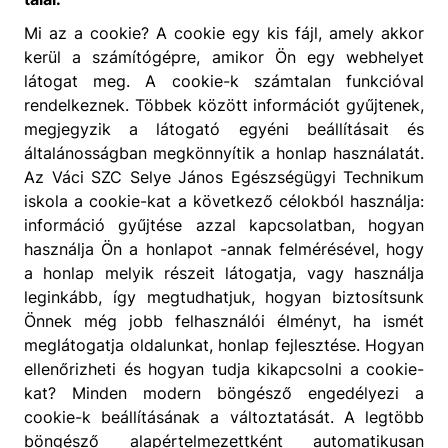
Mi az a cookie? A cookie egy kis fájl, amely akkor
kerül a számítógépre, amikor Ön egy webhelyet
látogat meg. A cookie-k számtalan funkcióval
rendelkeznek. Többek között információt gyűjtenek,
megjegyzik a látogató egyéni beállításait és
általánosságban megkönnyítik a honlap használatát.
Az Váci SZC Selye János Egészségügyi Technikum
iskola a cookie-kat a következő célokból használja:
információ gyűjtése azzal kapcsolatban, hogyan
használja Ön a honlapot -annak felmérésével, hogy
a honlap melyik részeit látogatja, vagy használja
leginkább, így megtudhatjuk, hogyan biztosítsunk
Önnek még jobb felhasználói élményt, ha ismét
meglátogatja oldalunkat, honlap fejlesztése. Hogyan
ellenőrizheti és hogyan tudja kikapcsolni a cookie-
kat? Minden modern böngésző engedélyezi a
cookie-k beállításának a változtatását. A legtöbb
böngésző alapértelmezettként automatikusan