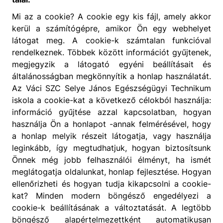
Mi az a cookie? A cookie egy kis fájl, amely akkor
kerül a számítógépre, amikor Ön egy webhelyet
látogat meg. A cookie-k számtalan funkcióval
rendelkeznek. Többek között információt gyűjtenek,
megjegyzik a látogató egyéni beállításait és
általánosságban megkönnyítik a honlap használatát.
Az Váci SZC Selye János Egészségügyi Technikum
iskola a cookie-kat a következő célokból használja:
információ gyűjtése azzal kapcsolatban, hogyan
használja Ön a honlapot -annak felmérésével, hogy
a honlap melyik részeit látogatja, vagy használja
leginkább, így megtudhatjuk, hogyan biztosítsunk
Önnek még jobb felhasználói élményt, ha ismét
meglátogatja oldalunkat, honlap fejlesztése. Hogyan
ellenőrizheti és hogyan tudja kikapcsolni a cookie-
kat? Minden modern böngésző engedélyezi a
cookie-k beállításának a változtatását. A legtöbb
böngésző alapértelmezettként automatikusan