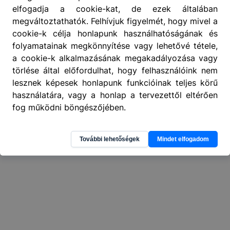
elfogadja a cookie-kat, de ezek általában
megváltoztathatók. Felhívjuk figyelmét, hogy mivel a
404
A keresett oldal nem található
.
cookie-k célja honlapunk használhatóságának és
folyamatainak megkönnyítése vagy lehetővé tétele,
a cookie-k alkalmazásának megakadályozása vagy
törlése által előfordulhat, hogy felhasználóink nem
lesznek képesek honlapunk funkcióinak teljes körű
használatára, vagy a honlap a tervezettől eltérően
fog működni böngészőjében.
További lehetőségek
Mindet elfogadom