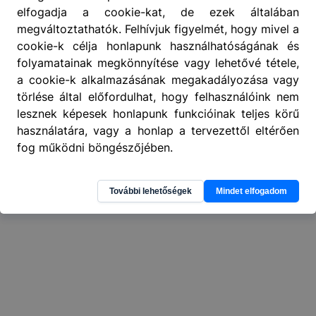
elfogadja a cookie-kat, de ezek általában
megváltoztathatók. Felhívjuk figyelmét, hogy mivel a
404
A keresett oldal nem található
.
cookie-k célja honlapunk használhatóságának és
folyamatainak megkönnyítése vagy lehetővé tétele,
a cookie-k alkalmazásának megakadályozása vagy
törlése által előfordulhat, hogy felhasználóink nem
lesznek képesek honlapunk funkcióinak teljes körű
használatára, vagy a honlap a tervezettől eltérően
fog működni böngészőjében.
További lehetőségek
Mindet elfogadom