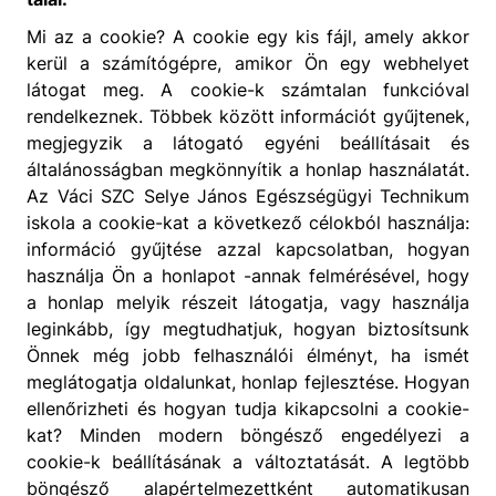
Mi az a cookie? A cookie egy kis fájl, amely akkor
kerül a számítógépre, amikor Ön egy webhelyet
látogat meg. A cookie-k számtalan funkcióval
rendelkeznek. Többek között információt gyűjtenek,
megjegyzik a látogató egyéni beállításait és
általánosságban megkönnyítik a honlap használatát.
Az Váci SZC Selye János Egészségügyi Technikum
iskola a cookie-kat a következő célokból használja:
információ gyűjtése azzal kapcsolatban, hogyan
használja Ön a honlapot -annak felmérésével, hogy
a honlap melyik részeit látogatja, vagy használja
leginkább, így megtudhatjuk, hogyan biztosítsunk
Önnek még jobb felhasználói élményt, ha ismét
meglátogatja oldalunkat, honlap fejlesztése. Hogyan
ellenőrizheti és hogyan tudja kikapcsolni a cookie-
kat? Minden modern böngésző engedélyezi a
cookie-k beállításának a változtatását. A legtöbb
böngésző alapértelmezettként automatikusan