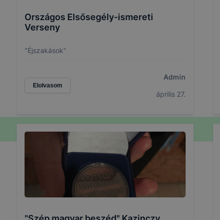
Országos Elsősegély-ismereti
Verseny
"Éjszakások"
Admin
Elolvasom
április 27.
"Szép magyar beszéd" Kazinczy