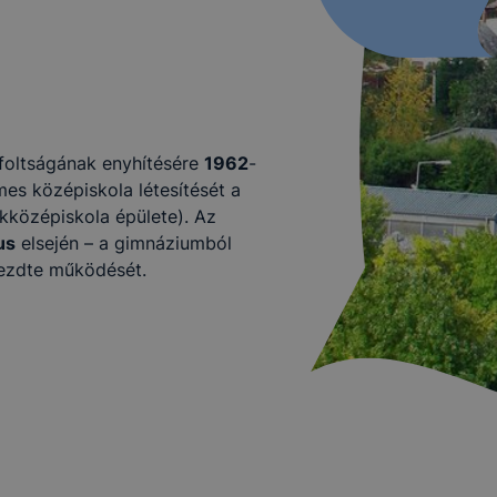
foltságának enyhítésére
1962
-
mes középiskola létesítését a
akközépiskola épülete). Az
us
elsején – a gimnáziumból
kezdte működését.