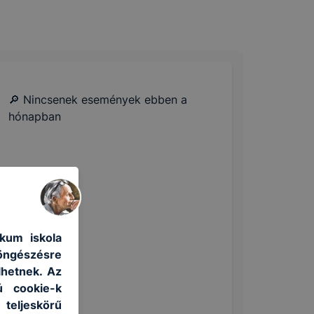
🔎 Nincsenek események ebben a
hónapban
kum iskola
böngészésre
lhetnek. Az
ú cookie-k
 teljeskörű