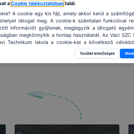
31
1
2
3
4
5
6
kat a
Cookie tájékoztatóban
talál.
kie? A cookie egy kis fájl, amely akkor kerül a számítóg
helyet látogat meg. A cookie-k számtalan funkcióval re
tt információt gyűjtenek, megjegyzik a látogató egyéni b
osságban megkönnyítik a honlap használatát. Az Váci SZC 
yi Technikum iskola a cookie-kat a következő célokból
 gyűjtése azzal kapcsolatban, hogyan használja Ön a honl
További lehetőségek
Mind
l, hogy a honlap melyik részeit látogatja, vagy használj
hatjuk, hogyan biztosítsunk Önnek még jobb felhasználói 
togatja oldalunkat, honlap fejlesztése. Hogyan ellenőrizhe
pcsolni a cookie-kat? Minden modern böngésző engedélyezi
ának a változtatását. A legtöbb böngésző alapértel
san elfogadja a cookie-kat, de ezek általában megvált
igyelmét, hogy mivel a cookie-k célja honlapunk használha
nak megkönnyítése vagy lehetővé tétele, a cookie-k alk
ozása vagy törlése által előfordulhat, hogy felhasz
esek honlapunk funkcióinak teljes körű használatára, vag
 eltérően fog működni böngészőjében.