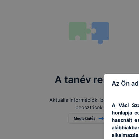
A tanév rendje
Az Ön ad
Aktuális információk, befizetések,
A Váci Sz
beosztások
honlapja c
Megtekintés
használt e
alábbiakb
alkalmazás