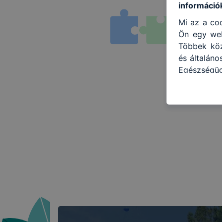
információ
Mi az a coo
Ön egy web
Többek közö
és általán
Egészségüg
információ
felméréséve
így megtud
ismét meglá
tudja kika
beállítás
automatiku
Felhívjuk f
folyamatai
megakadály
lesznek kép
tervezettől