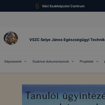
Váci Szakképzési Centrum
VSZC Selye János Egészségügyi Techni
Képzéseink
Szakmai dokumentumok
Projektek