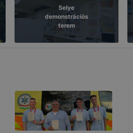
Selye
demonstrációs
terem