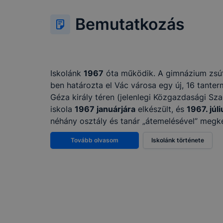
Bemutatkozás
Iskolánk
1967
óta működik. A gimnázium zsú
ben határozta el Vác városa egy új, 16 tanter
Géza király téren (jelenlegi Közgazdasági Sz
iskola
1967 januárjára
elkészült, és
1967. júli
néhány osztály és tanár „átemelésével” meg
Tovább olvasom
Iskolánk története