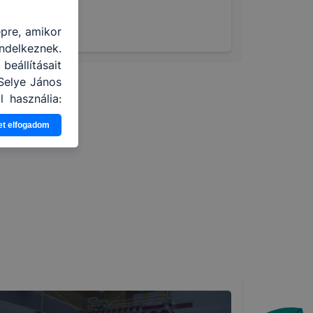
épre, amikor
ndelkeznek.
eállításait
Selye János
 használja:
apot -annak
et elfogadom
a leginkább,
élményt, ha
ti és hogyan
 a cookie-k
mezettként
oztathatók.
tóságának és
almazásának
nálóink nem
y a honlap a