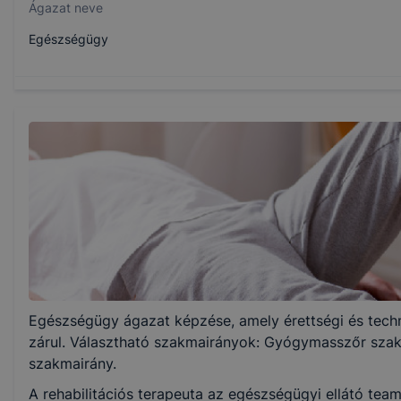
Ágazat neve
Egészségügy
Szakmajegyzék száma
509230309
Képzés időtartama
1 év
Választható szakmairányok:
Egészségügy ágazat képzése, amely érettségi és tech
Gyógymasszőr
Fizioterápiás asszisztens
zárul. Választható szakmairányok: Gyógymasszőr szakm
szakmairány.
A rehabilitációs terapeuta az egészségügyi ellátó team