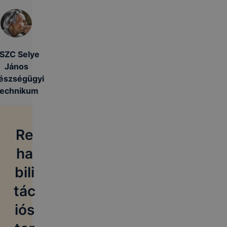
SZC Selye
János
észségügyi
echnikum
Re
ha
bili
tác
iós