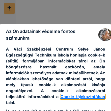
Az Ön adatainak védelme fontos
számunkra
A Váci Szakképzési Centrum Selye János
Egészségügyi Technikum iskola honlapja cookie-k
(sütik) formájában információkat tárol az Ön
böngészésre használt eszközén, amely
információk személyes adatnak minősülhetnek. Az
VSZC Selye
alábbiakban lehetősége van dönteni arról, hogy
János
mely típusú cookie-k alkalmazását kívánja
Egészségügyi
engedélyezni. A cookie-k alkalmazásáról
Technikum
teljeskörű információkat a
Cookie tájékoztatóban
talál.
2600 Vác