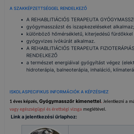
A SZAKKÉPZETTSÉGGEL RENDELKEZŐ
A REHABLITIÁCIÓS TERAPEUTA GYÓGYMASS
gyógymasszázst és iszapkezeléseket alkalmaz
különböző hőmérsékletű, kiterjedésű fürdőkkel
gyógyvizes ivókúrát alkalmaz.
A REHABLITIÁCIÓS TERAPEUTA FIZIOTERÁPI
RENDELKEZŐ
a természet energiáival gyógyítást végez (elekt
hidroterápia, balneoterápia, inhaláció, klímaterá
ISKOLASPECIFIKUS INFORMÁCIÓK A KÉPZÉSHEZ
Gyógymasszőr kimenettel
.
1 éves képzés,
Jelentkezni a m
vagy egészségügyi és érettségi vizsga
meglétével.
Link a jelentkezési űrlaphoz: