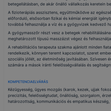
KKK/PTT
betegellátásban, de akár önálló vállalkozás keretein be
KKK letöltése (pdf)
PTT letöltése (pdf)
A ﬁzioterápiás asszisztens, együttműködve az egészsé
előforduló, elsősorban ﬁzikai és kémiai energiát igény
továbbá felhasználja a víz és a gyógyvizek kedvező ha
Okleveles technikusképzés
A gyógymasszőr részt vesz a betegek rehabilitálásána
Nem
meghatározott típusú masszázst végez és felhasználja
A rehabilitációs terapeuta szakma ajánlott minden ﬁata
rendelkezik, könnyen teremt kapcsolatot, szeret embere
szociális jóllét, az életminőség javításában. Szívesen é
számára a mások iránti felelősségvállalás és segítségn
KOMPETENCIAELVÁRÁS
Kézügyesség, ügyes mozgás (karok, kezek, ujjak fokozo
precizitás, felelősségtudat, önállóság, szorgalom, érze
határozottság, kommunikációs és empatikus készség, 