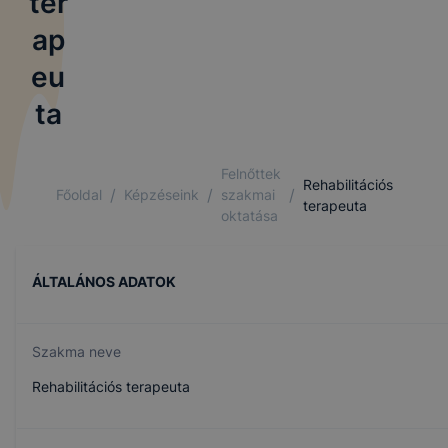
ter
ap
eu
ta
Felnőttek
Rehabilitációs
/
/
/
Főoldal
Képzéseink
szakmai
terapeuta
oktatása
ÁLTALÁNOS ADATOK
Szakma neve
Rehabilitációs terapeuta