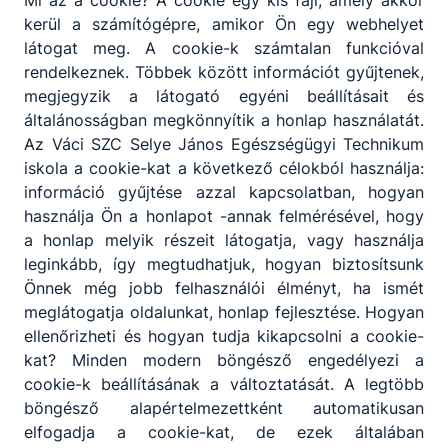
Mi az a cookie? A cookie egy kis fájl, amely akkor
Jávorszky
kerül a számítógépre, amikor Ön egy webhelyet
sétány 2.
látogat meg. A cookie-k számtalan funkcióval
rendelkeznek. Többek között információt gyűjtenek,
Teams
KRÉTA
megjegyzik a látogató egyéni beállításait és
általánosságban megkönnyítik a honlap használatát.
Telefon:
Az Váci SZC Selye János Egészségügyi Technikum
+3627315153
iskola a cookie-kat a következő célokból használja:
információ gyűjtése azzal kapcsolatban, hogyan
E-mail:
használja Ön a honlapot -annak felmérésével, hogy
humanszakkozep@selyehszki.hu
a honlap melyik részeit látogatja, vagy használja
OM
leginkább, így megtudhatjuk, hogyan biztosítsunk
azonosító:
Önnek még jobb felhasználói élményt, ha ismét
203065
meglátogatja oldalunkat, honlap fejlesztése. Hogyan
ellenőrizheti és hogyan tudja kikapcsolni a cookie-
kat? Minden modern böngésző engedélyezi a
cookie-k beállításának a változtatását. A legtöbb
e
Adatkezelés
Impresszum
böngésző alapértelmezettként automatikusan
elfogadja a cookie-kat, de ezek általában
gyi