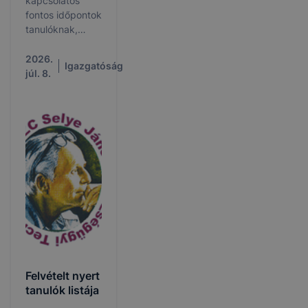
kapcsolatos
fontos időpontok
tanulóknak,
szülőknek és
munkatársaknak.
2026.
Igazgatóság
júl. 8.
Felvételt nyert
tanulók listája