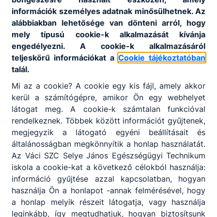
Ideiglenes
információk személyes adatnak minősülhetnek. Az
felvételi
alábbiakban lehetősége van dönteni arról, hogy
rangsor a
mely típusú cookie-k alkalmazását kívánja
2026/2027-
engedélyezni. A cookie-k alkalmazásáról
es tanévre
teljeskörű információkat a
Cookie tájékoztatóban
talál.
A
tanulót valamennyi
Mi az a cookie? A cookie egy kis fájl, amely akkor
általa
kerül a számítógépre, amikor Ön egy webhelyet
megjelölt tagozaton
látogat meg. A cookie-k számtalan funkcióval
rangsoroltuk,
rendelkeznek. Többek között információt gyűjtenek,
választásuk szerint
2026.
oktatási
márc.
Igazgatóság
megjegyzik a látogató egyéni beállításait és
azonosítóval vagy
19.
általánosságban megkönnyítik a honlap használatát.
jeligével
Az Váci SZC Selye János Egészségügyi Technikum
szerepelnek, az
iskola a cookie-kat a következő célokból használja:
elért pontszám
információ gyűjtése azzal kapcsolatban, hogyan
feltüntetésével.
használja Ön a honlapot -annak felmérésével, hogy
a honlap melyik részeit látogatja, vagy használja
leginkább, így megtudhatjuk, hogyan biztosítsunk