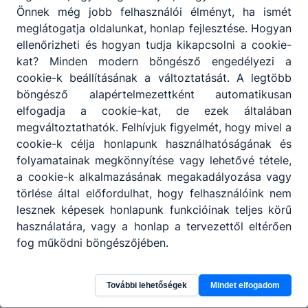
Partnereink
Önnek még jobb felhasználói élményt, ha ismét
meglátogatja oldalunkat, honlap fejlesztése. Hogyan
ellenőrizheti és hogyan tudja kikapcsolni a cookie-
kat? Minden modern böngésző engedélyezi a
cookie-k beállításának a változtatását. A legtöbb
böngésző alapértelmezettként automatikusan
elfogadja a cookie-kat, de ezek általában
megváltoztathatók. Felhívjuk figyelmét, hogy mivel a
cookie-k célja honlapunk használhatóságának és
folyamatainak megkönnyítése vagy lehetővé tétele,
a cookie-k alkalmazásának megakadályozása vagy
törlése által előfordulhat, hogy felhasználóink nem
lesznek képesek honlapunk funkcióinak teljes körű
használatára, vagy a honlap a tervezettől eltérően
fog működni böngészőjében.
További lehetőségek
Mindet elfogadom