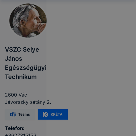
VSZC Selye
János
Egészségügyi
Technikum
2600 Vác
Jávorszky sétány 2.
Teams
KRÉTA
Telefon:
+3627315153