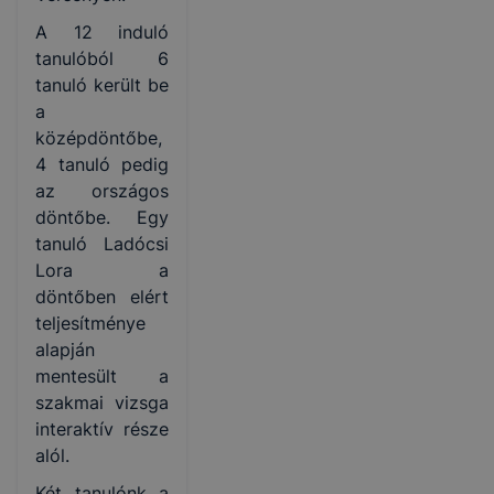
A 12 induló
tanulóból 6
tanuló került be
a
középdöntőbe,
4 tanuló pedig
az országos
döntőbe. Egy
tanuló Ladócsi
Lora a
döntőben elért
teljesítménye
alapján
mentesült a
szakmai vizsga
interaktív része
alól.
Két tanulónk a