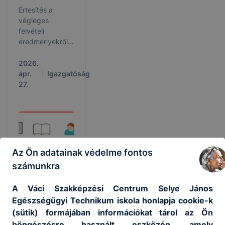
Értesítés a
végleges
felvételi
eredményekről –
2026/2027.
2026.
ápr.
Igazgatóság
27.
Az Ön adatainak védelme fontos
számunkra
A Váci Szakképzési Centrum Selye János
Egészségügyi Technikum iskola honlapja cookie-k
(sütik) formájában információkat tárol az Ön
böngészésre használt eszközén, amely