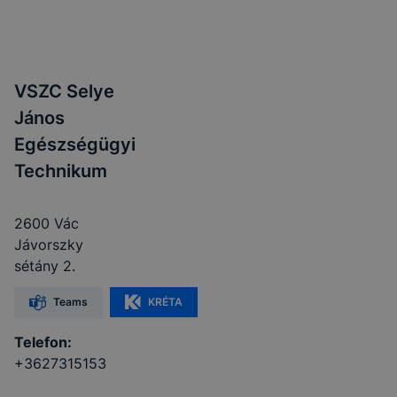
VSZC Selye
János
Egészségügyi
Technikum
2600 Vác
Jávorszky
sétány 2.
Teams
KRÉTA
Telefon:
+3627315153