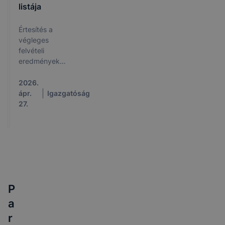
listája
Értesítés a
végleges
felvételi
eredményekről
– 2026/2027.
2026.
ápr.
Igazgatóság
27.
P
a
r