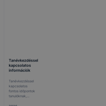
Tanévkezdéssel
kapcsolatos
információk
Tanévkezdéssel
kapcsolatos
fontos időpontok
tanulóknak,
szülőknek és
munkatársaknak.