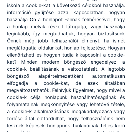
iskola a cookie-kat a következő célokból használja:
információ gyűjtése azzal kapcsolatban, hogyan
használja Ön a honlapot -annak felmérésével, hogy
a honlap melyik részeit látogatja, vagy használja
leginkább, így megtudhatjuk, hogyan biztosítsunk
Önnek még jobb felhasználói élményt, ha ismét
meglátogatja oldalunkat, honlap fejlesztése. Hogyan
ellenőrizheti és hogyan tudja kikapcsolni a cookie-
kat? Minden modern böngésző engedélyezi a
cookie-k beállításának a változtatását. A legtöbb
böngésző alapértelmezettként automatikusan
elfogadja a cookie-kat, de ezek általában
megváltoztathatók. Felhívjuk figyelmét, hogy mivel a
cookie-k célja honlapunk használhatóságának és
folyamatainak megkönnyítése vagy lehetővé tétele,
a cookie-k alkalmazásának megakadályozása vagy
törlése által előfordulhat, hogy felhasználóink nem
lesznek képesek honlapunk funkcióinak teljes körű