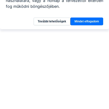
használatára, vagy a honlap a tervezettől eltérően
fog működni böngészőjében.
További lehetőségek
Mindet elfogadom